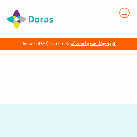
Bel ons:
(020) 435 45 55
of word gebeld/geappt