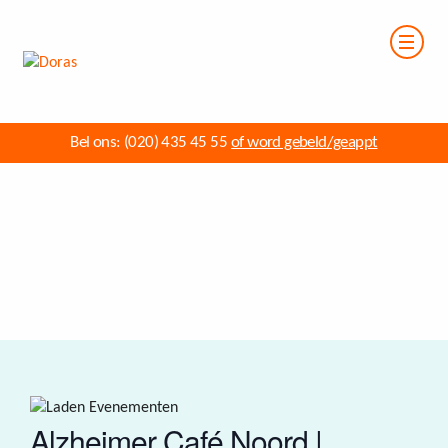
Bel ons:
(020) 435 45 55
of word gebeld/geappt
Alzheimer Café Noord |