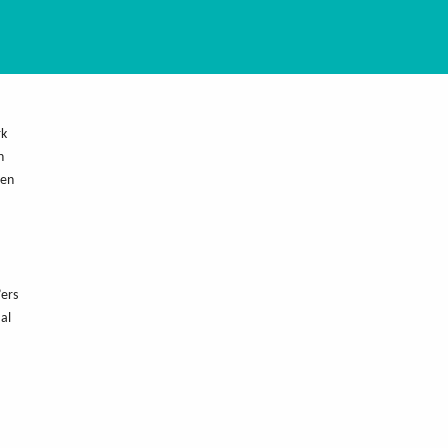
rk
n
men
’ers
al