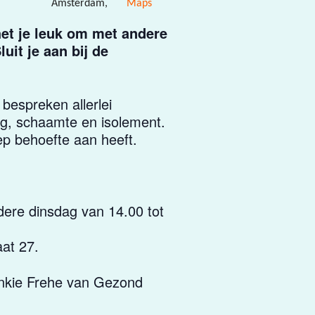
Amsterdam
,
Maps
het je leuk om met andere
uit je aan bij de
espreken allerlei
ng, schaamte en isolement.
p behoefte aan heeft.
ere dinsdag van 14.00 tot
aat 27.
 Ankie Frehe van Gezond