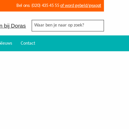
Bel ons:
(020) 435 45 55
of word gebeld/geappt
 bij Doras
Nieuws
Contact