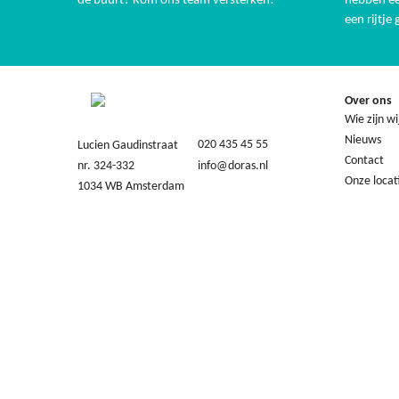
de buurt? Kom ons team versterken!
hebben ee
een rijtje
Over ons
Wie zijn wi
Nieuws
020 435 45 55
Lucien Gaudinstraat
Contact
nr. 324-332
info@doras.nl
Onze locat
1034 WB Amsterdam