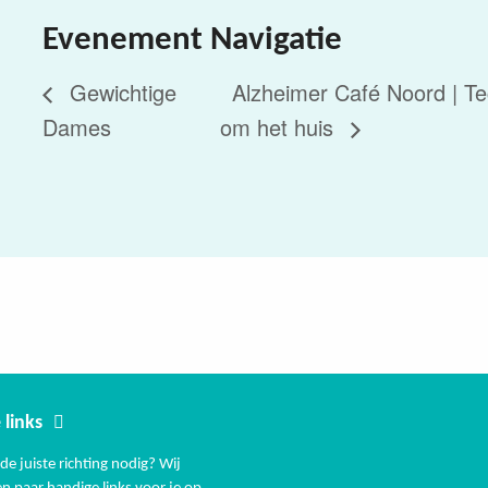
Evenement Navigatie
Gewichtige
Alzheimer Café Noord | Te
Dames
om het huis
 links
de juiste richting nodig? Wij