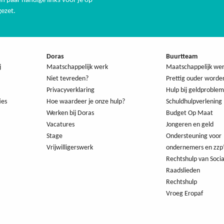
n paar handige links voor je op
 gezet.
Doras
Buurtteam
j
Maatschappelijk werk
Maatschappelijk we
Niet tevreden?
Prettig ouder worde
Privacyverklaring
Hulp bij geldproble
ies
Hoe waardeer je onze hulp?
Schuldhulpverlening
Werken bij Doras
Budget Op Maat
Vacatures
Jongeren en geld
Stage
Ondersteuning voor
Vrijwilligerswerk
ondernemers en zzp
Rechtshulp van Socia
Raadslieden
Rechtshulp
Vroeg Eropaf