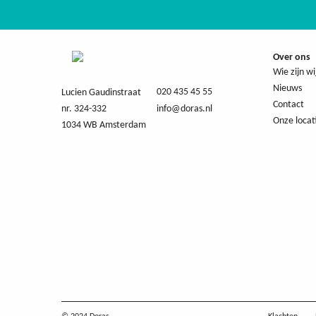
Over ons
Wie zijn wi
Nieuws
020 435 45 55
Lucien Gaudinstraat
Contact
nr. 324-332
info@doras.nl
Onze locat
1034 WB Amsterdam