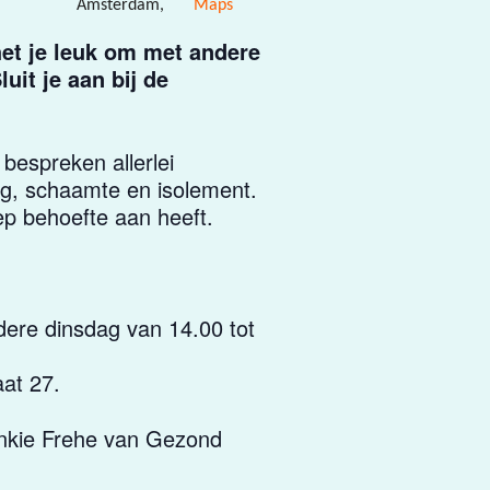
Amsterdam
,
Maps
het je leuk om met andere
uit je aan bij de
espreken allerlei
ng, schaamte en isolement.
p behoefte aan heeft.
ere dinsdag van 14.00 tot
aat 27.
 Ankie Frehe van Gezond