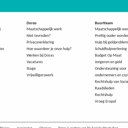
Doras
Buurtteam
j
Maatschappelijk werk
Maatschappelijk we
Niet tevreden?
Prettig ouder worde
Privacyverklaring
Hulp bij geldproble
ies
Hoe waardeer je onze hulp?
Schuldhulpverlening
Werken bij Doras
Budget Op Maat
Vacatures
Jongeren en geld
Stage
Ondersteuning voor
Vrijwilligerswerk
ondernemers en zzp
Rechtshulp van Socia
Raadslieden
Rechtshulp
Vroeg Eropaf