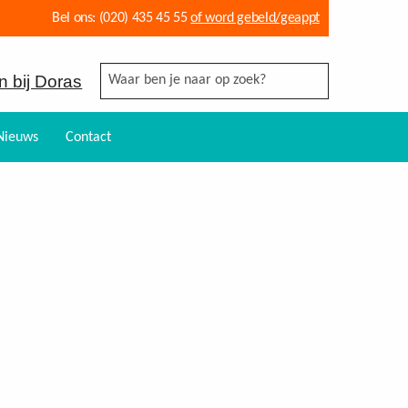
Bel ons:
(020) 435 45 55
of word gebeld/geappt
 bij Doras
Nieuws
Contact