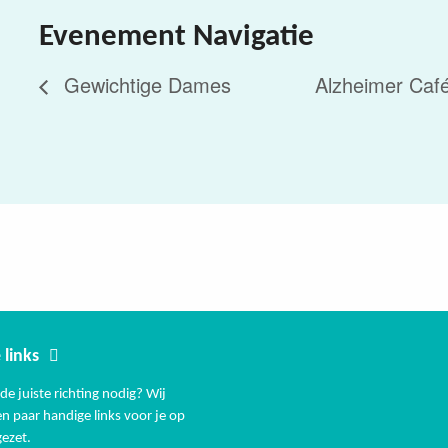
Evenement Navigatie
Gewichtige Dames
Alzheimer Café
 links
de juiste richting nodig? Wij
n paar handige links voor je op
 gezet.