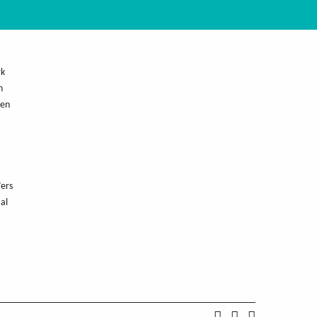
rk
n
men
’ers
al