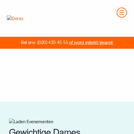
Bel ons:
(020) 435 45 55
of word gebeld/geappt
Gewichtige Dames