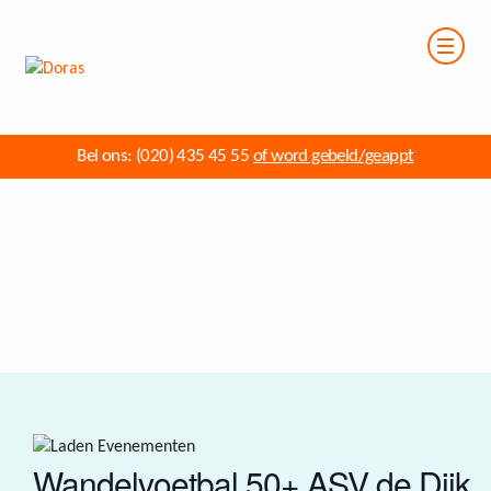
Bel ons:
(020) 435 45 55
of word gebeld/geappt
Wandelvoetbal 50+ ASV de Dijk