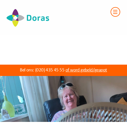
Bel ons:
(020) 435 45 55
of word gebeld/geappt