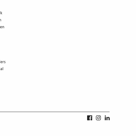
rk
n
men
’ers
al