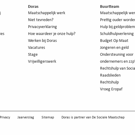
Doras
Buurtteam
j
Maatschappelijk werk
Maatschappelijk we
Niet tevreden?
Prettig ouder worde
Privacyverklaring
Hulp bij geldproble
ies
Hoe waardeer je onze hulp?
Schuldhulpverlening
Werken bij Doras
Budget Op Maat
Vacatures
Jongeren en geld
Stage
Ondersteuning voor
Vrijwilligerswerk
ondernemers en zzp
Rechtshulp van Socia
Raadslieden
Rechtshulp
Vroeg Eropaf
Privacy
Jaarverslag
Sitemap
Doras is partner van
De Sociale Maatschap