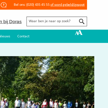
Bel ons:
(020) 435 45 55
of word gebeld/geappt
 bij Doras
Nieuws
Contact