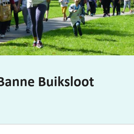
Banne Buiksloot
n