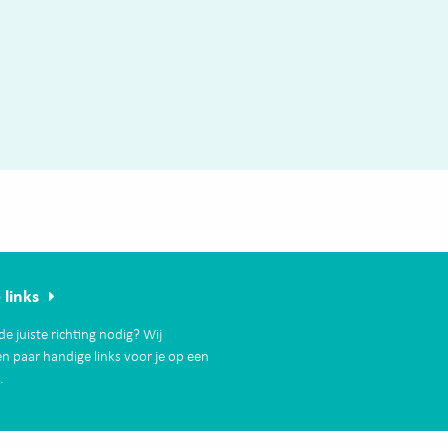
 links
de juiste richting nodig? Wij
n paar handige links voor je op een
t.