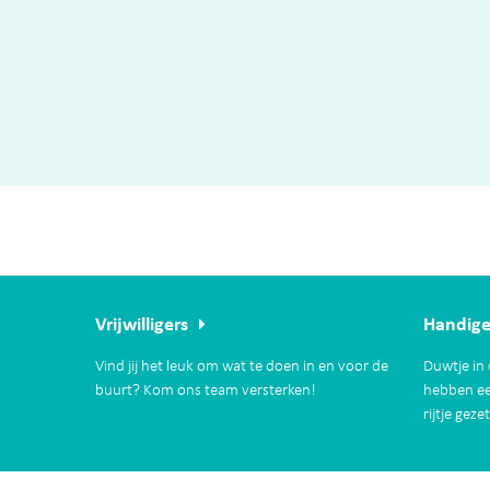
Vrijwilligers
Handige
Vind jij het leuk om wat te doen in en voor de
Duwtje in 
buurt? Kom ons team versterken!
hebben ee
rijtje geze