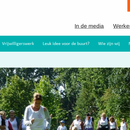
In de media
Werken
Vrijwilligerswerk
Leuk idee voor de buurt?
Wie zijn wij