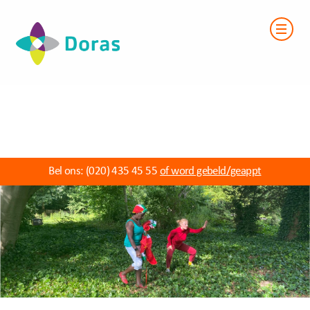
Bel ons:
(020) 435 45 55
of word gebeld/geappt